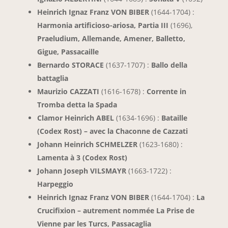
Heinrich Ignaz Franz VON BIBER
(1644-1704) :
Harmonia artificioso-ariosa, Partia III
(1696),
Praeludium, Allemande, Amener, Balletto,
Gigue, Passacaille
Bernardo STORACE
(1637-1707) :
Ballo della
battaglia
Maurizio CAZZATI
(1616-1678) :
Corrente in
Tromba detta la Spada
Clamor Heinrich ABEL
(1634-1696) :
Bataille
(Codex Rost) – avec la Chaconne de Cazzati
Johann Heinrich SCHMELZER
(1623-1680) :
Lamenta à 3 (Codex Rost)
Johann Joseph VILSMAYR
(1663-1722) :
Harpeggio
Heinrich Ignaz Franz VON BIBER
(1644-1704) :
La
Crucifixion – autrement nommée La Prise de
Vienne par les Turcs, Passacaglia