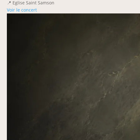
📍 Eglise Saint Samson
Voir le concert