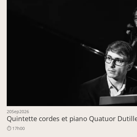
20
Sep
2026
Quintette cordes et piano Quatuor Dutil
⏱ 17h00