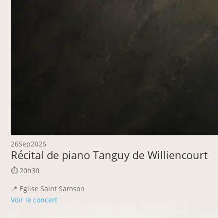
26
Sep
2026
Récital de piano Tanguy de Williencourt
⏱ 20h30
📍 Eglise Saint Samson
Voir le concert