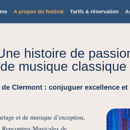
mme
A propos du festival
Tarifs & réservation
A
Une histoire de passio
 de musique classique
de Clermont : conjuguer excellence et
artage et de musique d’exception,
es Rencontres Musicales de